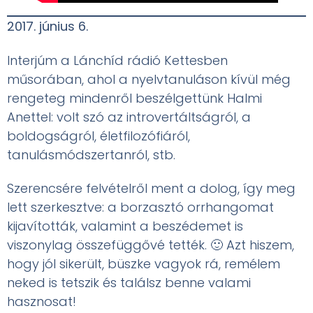
2017. június 6.
Interjúm a Lánchíd rádió Kettesben
műsorában, ahol a nyelvtanuláson kívül még
rengeteg mindenről beszélgettünk Halmi
Anettel: volt szó az introvertáltságról, a
boldogságról, életfilozófiáról,
tanulásmódszertanról, stb.
Szerencsére felvételről ment a dolog, így meg
lett szerkesztve: a borzasztó orrhangomat
kijavították, valamint a beszédemet is
viszonylag összefüggővé tették. 🙂 Azt hiszem,
hogy jól sikerült, büszke vagyok rá, remélem
neked is tetszik és találsz benne valami
hasznosat!