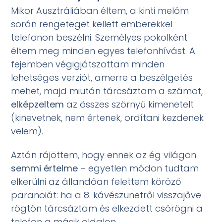
Mikor Ausztráliában éltem, a kinti melóm
során rengeteget kellett emberekkel
telefonon beszélni. Személyes pokolként
éltem meg minden egyes telefonhívást. A
fejemben végigjátszottam minden
lehetséges verziót, amerre a beszélgetés
mehet, majd miután tárcsáztam a számot,
elképzeltem
az összes szörnyű kimenetelt
(kinevetnek, nem értenek, ordítani kezdenek
velem).
Aztán rájöttem, hogy ennek az ég világon
semmi értelme
– egyetlen módon tudtam
elkerülni az állandóan felettem köröző
paranoiát: ha a 8. kávészünetről visszajőve
rögtön tárcsáztam és elkezdett csörögni a
telefon a másik oldalon.