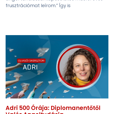
frusztrációmat leírom.” Így is
Adri 500 Órája: Diplomanentőtől