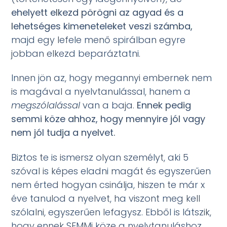
e
helyett
elkezd pörögni az agyad és a
lehetséges kimeneteleket veszi számba,
majd egy lefele menő spirálban egyre
jobban elkezd beparáztatni.
Innen jön az, hogy megannyi embernek nem
is magával a nyelvtanulással, hanem a
megszólalással
van a baja.
Ennek pedig
semmi köze ahhoz, hogy mennyire jól vagy
nem jól tudja a nyelvet.
Biztos te is ismersz olyan személyt, aki 5
szóval is képes eladni magát és egyszerűen
nem érted hogyan csinálja, hiszen te már x
éve tanulod a nyelvet, ha viszont meg kell
szólalni, egyszerűen lefagysz. Ebből is látszik,
hogy ennek SEMMi köze a nyelvtanuláshoz.