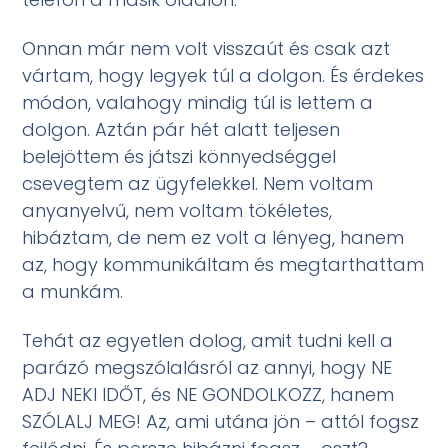
Onnan már nem volt visszaút és csak azt
vártam, hogy legyek túl a dolgon. És érdekes
módon, valahogy mindig túl is lettem a
dolgon. Aztán pár hét alatt teljesen
belejöttem és játszi könnyedséggel
csevegtem az ügyfelekkel. Nem voltam
anyanyelvű, nem voltam tökéletes,
hibáztam, de nem ez volt a lényeg, hanem
az, hogy kommunikáltam és megtarthattam
a munkám.
Tehát az egyetlen dolog, amit tudni kell a
parázó megszólalásról az annyi, hogy NE
ADJ NEKI IDŐT, és NE GONDOLKOZZ, hanem
SZÓLALJ MEG! Az, ami utána jön – attól fogsz