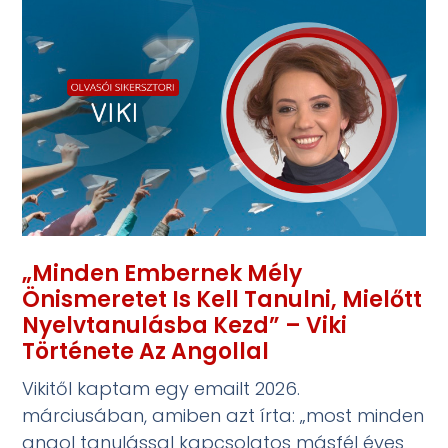
„Minden Embernek Mély
Önismeretet Is Kell Tanulni, Mielőtt
Nyelvtanulásba Kezd” – Viki
Története Az Angollal
Vikitől kaptam egy emailt 2026.
márciusában, amiben azt írta: „most minden
angol tanulással kapcsolatos másfél éves