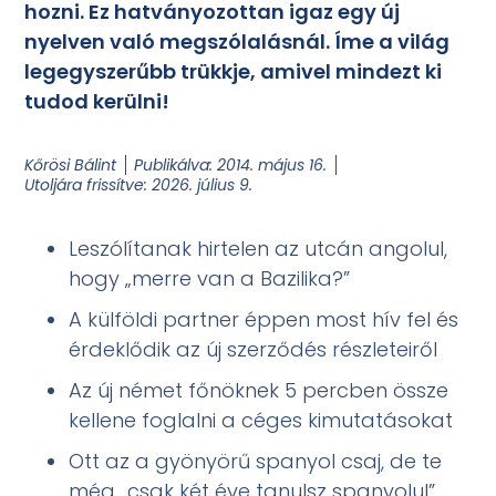
hozni. Ez hatványozottan igaz egy új
nyelven való megszólalásnál. Íme a világ
legegyszerűbb trükkje, amivel mindezt ki
tudod kerülni!
Kőrösi Bálint
Publikálva:
2014. május 16.
Utoljára frissítve: 2026. július 9.
Leszólítanak hirtelen az utcán angolul,
hogy „merre van a Bazilika?”
A külföldi partner éppen most hív fel és
érdeklődik az új szerződés részleteiről
Az új német főnöknek 5 percben össze
kellene foglalni a céges kimutatásokat
Ott az a gyönyörű spanyol csaj, de te
még „csak két éve tanulsz spanyolul”,