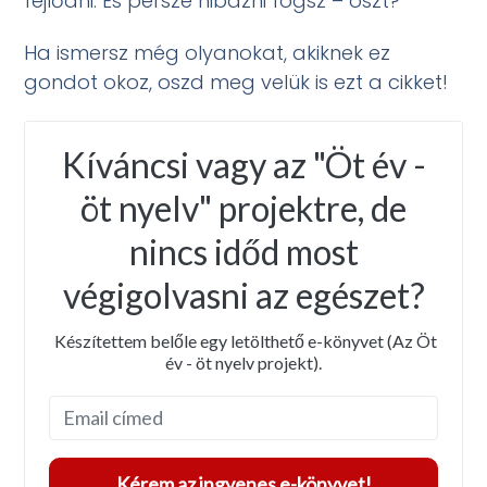
fejlődni. És persze hibázni fogsz – oszt?
Ha ismersz még olyanokat, akiknek ez
gondot okoz, oszd meg velük is ezt a cikket!
Kíváncsi vagy az "Öt év -
öt nyelv" projektre, de
nincs időd most
végigolvasni az egészet?
Készítettem belőle egy letölthető e-könyvet (Az Öt
év - öt nyelv projekt).