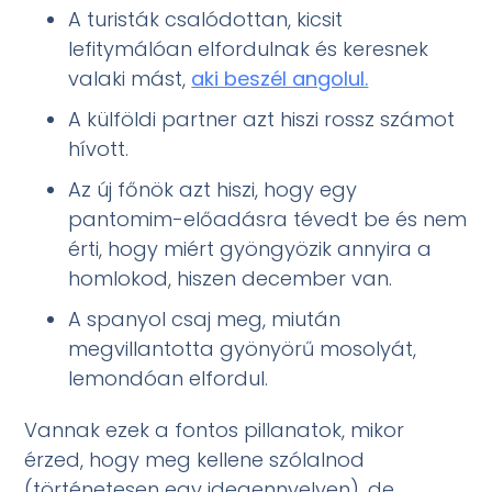
A turisták csalódottan, kicsit
lefitymálóan elfordulnak és keresnek
valaki mást,
aki beszél angolul.
A külföldi partner azt hiszi rossz számot
hívott.
Az új főnök azt hiszi, hogy egy
pantomim-előadásra tévedt be és nem
érti, hogy miért gyöngyözik annyira a
homlokod, hiszen december van.
A spanyol csaj meg, miután
megvillantotta gyönyörű mosolyát,
lemondóan elfordul.
Vannak ezek a fontos pillanatok, mikor
érzed, hogy meg kellene szólalnod
(történetesen egy idegennyelven), de