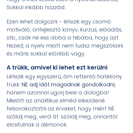
Sokkal inkább hozzád.
Ezen lehet dolgozni – létezik egy csomó
motiváló, önfejlesztő könyv, kurzus, előadás,
stb., csak ne ess abba a hibába, hogy azt
hiszed, a nyelv miatt nem tudsz megszólalni
és máris sokkal előrébb vagy.
A trükk, amivel ki lehet ezt kerülni
Létezik egy egyszerű, ám rettentő hatékony
trükk:
NE adj időt magadnak gondolkodni,
hanem azonnal ugorj bele a dologba!
Mielőtt az analitikus elméd elkezdené
felsorakoztatni az érveket, hogy miért NE
szólalj meg, verd át: szólalj meg, onnantól
elcsitulnak a démonok.