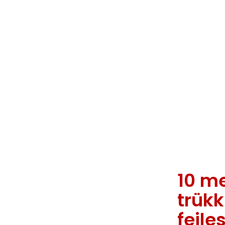
10 m
trük
fejle