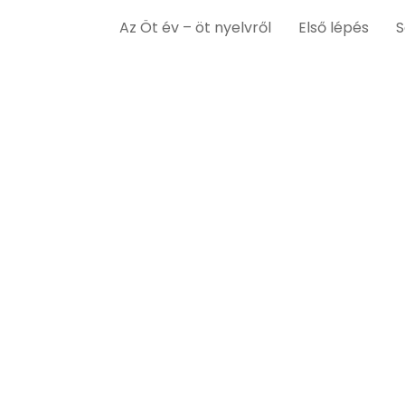
Az Öt év – öt nyelvről
Első lépés
S