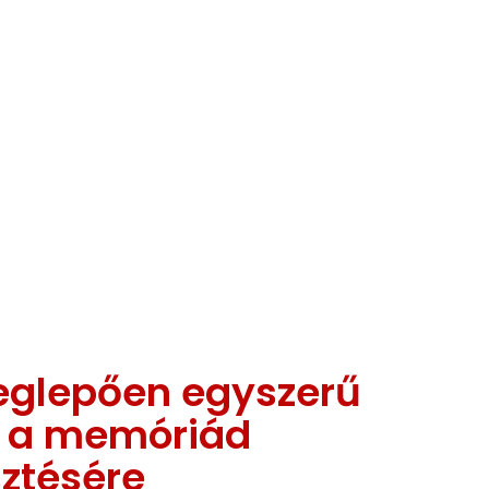
eglepően egyszerű
k a memóriád
sztésére