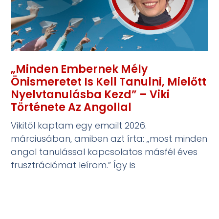
„Minden Embernek Mély
Önismeretet Is Kell Tanulni, Mielőtt
Nyelvtanulásba Kezd” – Viki
Története Az Angollal
Vikitől kaptam egy emailt 2026.
márciusában, amiben azt írta: „most minden
angol tanulással kapcsolatos másfél éves
frusztrációmat leírom.” Így is