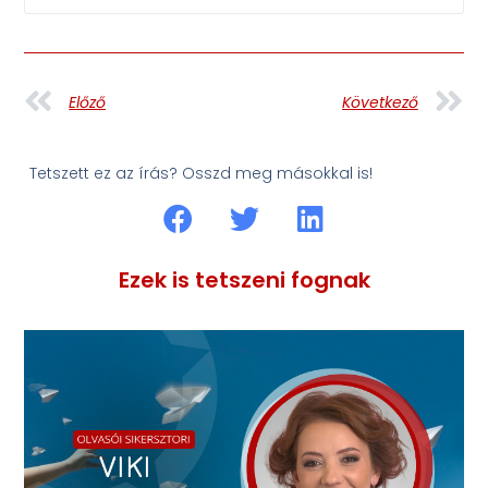
Előző
Következő
Tetszett ez az írás? Osszd meg másokkal is!
Ezek is tetszeni fognak