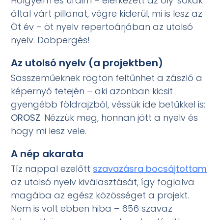
Hölgyeim és uraim – elérkezett az oly' sokak
által várt pillanat, végre kiderül, mi is lesz az
Öt év – öt nyelv repertoárjában az utolsó
nyelv. Dobpergés!
Az utolsó nyelv (a projektben)
Sasszeműeknek rögtön feltűnhet a zászló a
képernyő tetején – aki azonban kicsit
gyengébb földrajzból, véssük ide betűkkel is:
OROSZ
. Nézzük meg, honnan jött a nyelv és
hogy mi lesz vele.
A nép akarata
Tíz nappal ezelőtt
szavazásra bocsájtottam
az utolsó nyelv kiválasztását, így foglalva
magába az egész közösséget a projekt.
Nem is volt ebben hiba – 656 szavaz