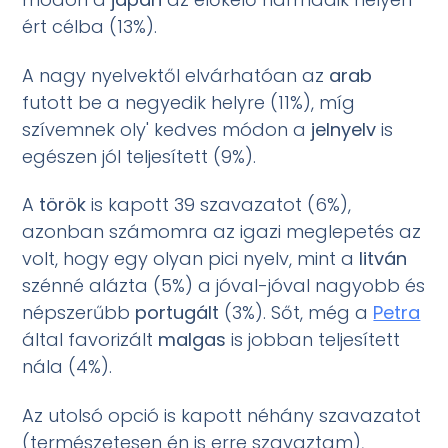
ért célba (13%).
A nagy nyelvektől elvárhatóan az
arab
futott be a negyedik helyre (11%), míg
szívemnek oly' kedves módon a
jelnyelv
is
egészen jól teljesített (9%).
A
török
is kapott 39 szavazatot (6%),
azonban számomra az igazi meglepetés az
volt, hogy egy olyan pici nyelv, mint a
litván
szénné alázta (5%) a jóval-jóval nagyobb és
népszerűbb
portugált
(3%). Sőt, még a
Petra
által favorizált
malgas
is jobban teljesített
nála (4%).
Az utolsó opció is kapott néhány szavazatot
(természetesen én is erre szavaztam),