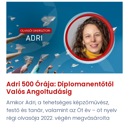
Adri 500 Órája: Diplomanentőtől
Valós Angoltudásig
Amikor Adri, a tehetséges képzőművész,
festő és tanár, valamint az Öt év – öt nyelv
régi olvasója 2022. végén megvásárolta