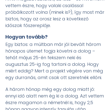
vettem észre, hogy valaki csalással
próbálkozott volna (minek is?), így most már
biztos, hogy az orosz lesz a következő
időszak főszereplője.
Hogyan tovább?
Egy biztos: a múltban már jól bevált három
hónapos ütemet fogja követni a dolog –
tehát május 25-én fekszem neki és
augusztus 25-ig fog tartani a dolog. Hogy
miért eddig? Mert a projekt végére van még
egy durranás, amit csak ott szeretnék ellőni.
A három hónap még egy dolog miatt jó:
ennyi idő alatt nem ég ki a dolog. Azt vettem
észre magamon a németnél is, hogy 2,5
hónap nagyon intenzív tanulás után