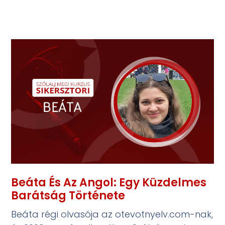
Beáta És Az Angol: Egy Küzdelmes
Barátság Története
Beáta régi olvasója az otevotnyelv.com-nak,