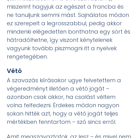
miszerint hagyjuk az egészet a francba és
ne tanuljunk semmi mást. Sajnálatos módon
ez szerepelt a legrosszabbul, pedig akkor
mindenki elégedetten bonthatna egy sört és
hátradőlhetne, így viszont kénytelenek
vagyunk tovább piszmogni itt a nyelvek
rengetegében.
Vétó
A szavazás kiírásakor ugye felvetettem a
végeredményt illetően a vétó jogát –
azonban csak akkor, ha csalást véltem
volna felfedezni. Érdekes módon nagyon
sokan hitték azt, hogy a vétó jogát teljes
mértékben fenntartom – szó sincs erről.
Amit megszavaztatok, az lesz – és mivel nem