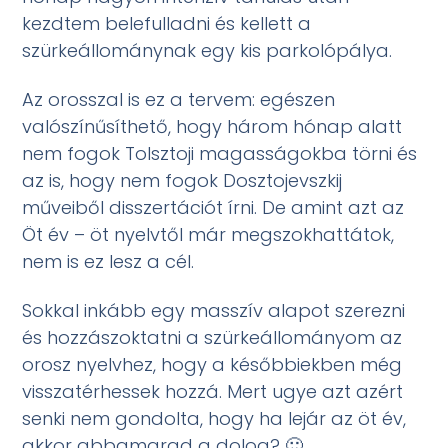
kezdtem belefulladni és kellett a
szürkeállománynak egy kis parkolópálya.
Az orosszal is ez a tervem: egészen
valószínűsíthető, hogy három hónap alatt
nem fogok Tolsztoji magasságokba törni és
az is, hogy nem fogok Dosztojevszkij
műveiből disszertációt írni. De amint azt az
Öt év – öt nyelvtől már megszokhattátok,
nem is ez lesz a cél.
Sokkal inkább egy masszív alapot szerezni
és hozzászoktatni a szürkeállományom az
orosz nyelvhez, hogy a későbbiekben még
visszatérhessek hozzá. Mert ugye azt azért
senki nem gondolta, hogy ha lejár az öt év,
akkor abbamarad a dolog? 🙂