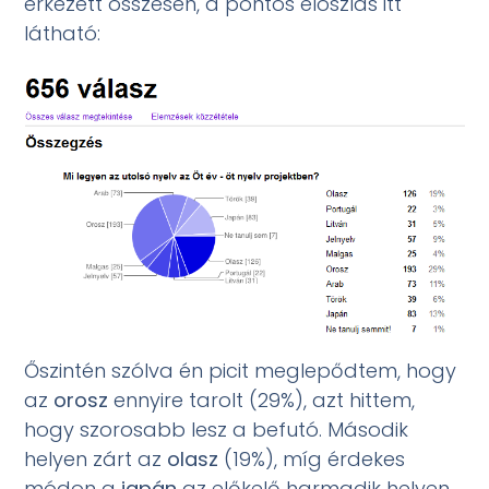
érkezett összesen, a pontos eloszlás itt
látható:
Őszintén szólva én picit meglepődtem, hogy
az
orosz
ennyire tarolt (29%), azt hittem,
hogy szorosabb lesz a befutó. Második
helyen zárt az
olasz
(19%), míg érdekes
módon a
japán
az előkelő harmadik helyen