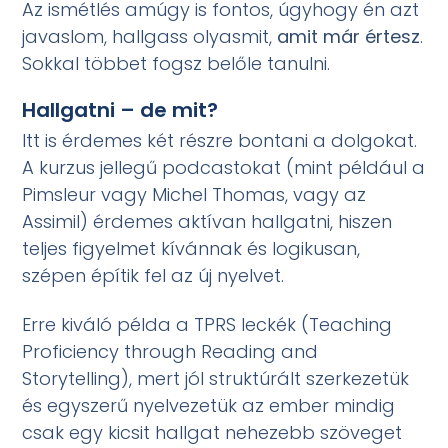
Az ismétlés amúgy is fontos, úgyhogy én azt
javaslom, hallgass olyasmit,
amit már értesz
.
Sokkal többet fogsz belőle tanulni.
Hallgatni – de mit?
Itt is érdemes két részre bontani a dolgokat.
A kurzus jellegű podcastokat (mint például a
Pimsleur vagy Michel Thomas, vagy az
Assimil) érdemes aktívan hallgatni, hiszen
teljes figyelmet kívánnak és logikusan,
szépen építik fel az új nyelvet.
Erre kiváló példa a TPRS leckék (Teaching
Proficiency through Reading and
Storytelling), mert jól struktúrált szerkezetük
és egyszerű nyelvezetük az ember mindig
csak egy kicsit hallgat nehezebb szöveget