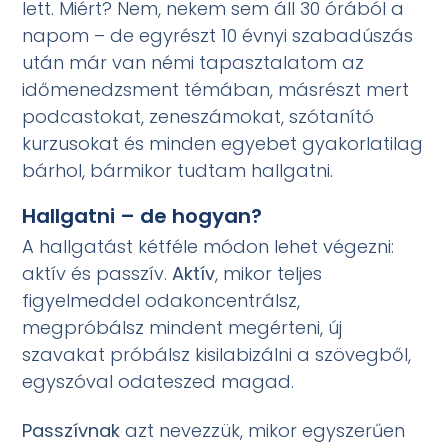
lett. Miért? Nem, nekem sem áll 30 órából a
napom – de egyrészt 10 évnyi szabadúszás
után már van némi tapasztalatom az
időmenedzsment témában, másrészt mert
podcastokat, zeneszámokat, szótanító
kurzusokat és minden egyebet gyakorlatilag
bárhol, bármikor tudtam hallgatni.
Hallgatni – de hogyan?
A hallgatást kétféle módon lehet végezni:
aktív és passzív.
Aktív
, mikor teljes
figyelmeddel odakoncentrálsz,
megpróbálsz mindent megérteni, új
szavakat próbálsz kisilabizálni a szövegből,
egyszóval odateszed magad.
Passzívnak
azt nevezzük, mikor egyszerűen