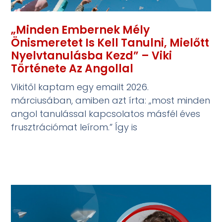
„Minden Embernek Mély
Önismeretet Is Kell Tanulni, Mielőtt
Nyelvtanulásba Kezd” – Viki
Története Az Angollal
Vikitől kaptam egy emailt 2026.
márciusában, amiben azt írta: „most minden
angol tanulással kapcsolatos másfél éves
frusztrációmat leírom.” Így is