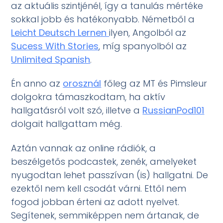
az aktuális szintjénél, így a tanulás mértéke
sokkal jobb és hatékonyabb. Németből a
Leicht Deutsch Lernen
ilyen, Angolból az
Sucess With Stories
, míg spanyolból az
Unlimited Spanish
.
Én anno az
orosznál
főleg az MT és Pimsleur
dolgokra támaszkodtam, ha aktív
hallgatásról volt szó, illetve a
RussianPod101
dolgait hallgattam még.
Aztán vannak az online rádiók, a
beszélgetős podcastek, zenék, amelyeket
nyugodtan lehet passzívan (is) hallgatni. De
ezektől nem kell csodát várni. Ettől nem
fogod jobban érteni az adott nyelvet.
Segítenek, semmiképpen nem ártanak, de