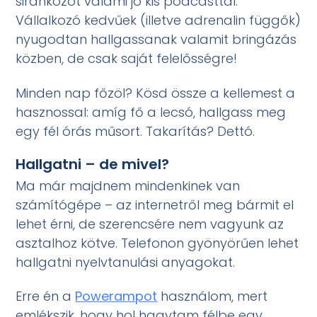
siránkozót valami jó kis podcasttal.
Vállalkozó kedvűek (illetve adrenalin függők)
nyugodtan hallgassanak valamit bringázás
közben, de csak saját felelősségre!
Minden nap főzöl? Kösd össze a kellemest a
hasznossal: amíg fő a lecsó, hallgass meg
egy fél órás műsort. Takarítás? Dettó.
Hallgatni – de mivel?
Ma már majdnem mindenkinek van
számítógépe – az internetről meg bármit el
lehet érni, de szerencsére nem vagyunk az
asztalhoz kötve. Telefonon gyönyörűen lehet
hallgatni nyelvtanulási anyagokat.
Erre én a
Powerampot
használom, mert
emlékszik, hogy hol hagytam félbe egy