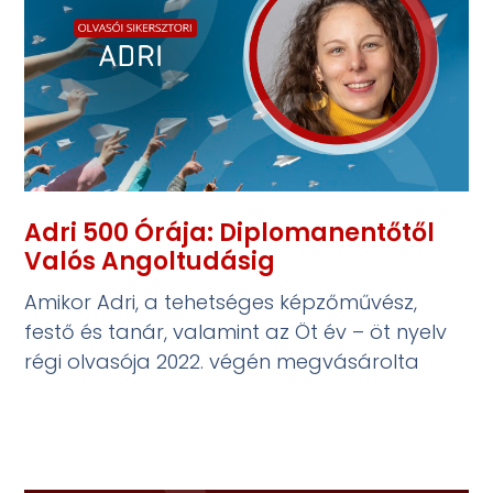
Adri 500 Órája: Diplomanentőtől
Valós Angoltudásig
Amikor Adri, a tehetséges képzőművész,
festő és tanár, valamint az Öt év – öt nyelv
régi olvasója 2022. végén megvásárolta