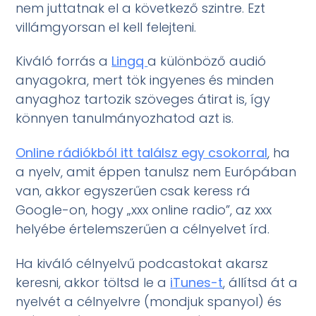
nem juttatnak el a következő szintre. Ezt
villámgyorsan el kell felejteni.
Kiváló forrás a
Lingq
a különböző audió
anyagokra, mert tök ingyenes és minden
anyaghoz tartozik szöveges átirat is, így
könnyen tanulmányozhatod azt is.
Online rádiókból itt találsz egy csokorral
, ha
a nyelv, amit éppen tanulsz nem Európában
van, akkor egyszerűen csak keress rá
Google-on, hogy „xxx online radio”, az xxx
helyébe értelemszerűen a célnyelvet írd.
Ha kiváló célnyelvű podcastokat akarsz
keresni, akkor töltsd le a
iTunes-t
, állítsd át a
nyelvét a célnyelvre (mondjuk spanyol) és