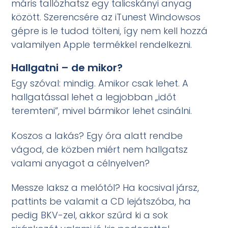
máris tallózhatsz egy talicskányi anyag
között. Szerencsére az iTunest Windowsos
gépre is le tudod tölteni, így nem kell hozzá
valamilyen Apple termékkel rendelkezni.
Hallgatni – de mikor?
Egy szóval: mindig. Amikor csak lehet. A
hallgatással lehet a legjobban „időt
teremteni”, mivel bármikor lehet csinálni.
Koszos a lakás? Egy óra alatt rendbe
vágod, de közben miért nem hallgatsz
valami anyagot a célnyelven?
Messze laksz a melótól? Ha kocsival jársz,
pattints be valamit a CD lejátszóba, ha
pedig BKV-zel, akkor szűrd ki a sok