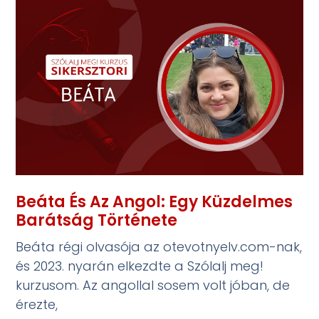
Beáta És Az Angol: Egy Küzdelmes
Barátság Története
Beáta régi olvasója az otevotnyelv.com-nak,
és 2023. nyarán elkezdte a Szólalj meg!
kurzusom. Az angollal sosem volt jóban, de
érezte,