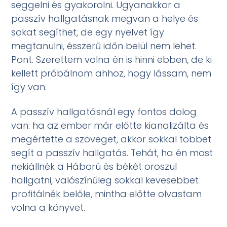
seggelni és gyakorolni. Ugyanakkor a
passzív hallgatásnak megvan a helye és
sokat segíthet, de egy nyelvet így
megtanulni, ésszerű időn belül nem lehet.
Pont. Szerettem volna én is hinni ebben, de ki
kellett próbálnom ahhoz, hogy lássam, nem
így van.
A passzív hallgatásnál egy fontos dolog
van: ha az ember már előtte kianalizálta és
megértette a szöveget, akkor sokkal többet
segít a passzív hallgatás. Tehát, ha én most
nekiállnék a Háború és békét oroszul
hallgatni, valószínűleg sokkal kevesebbet
profitálnék belőle, mintha előtte olvastam
volna a könyvet.