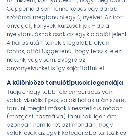
Azt hiszem, könnyű belátni, hogy még David
Copperfield sem lenne képes egy darab
szótárral megtanulni egy új nyelvet. Az írott
anyagok, könyvek, kurzusok jók – de a
nyelvtanulásnak csak az egyik oldalát jelenti.
A hallás utáni tanulás legalább olyan
fontos, attól függetlenül, hogy tetszik-e ez
nekünk, vagy sem. Elvégre az
anyanyelvünket is így sajátítottuk el.
A különböző tanulótípusok legendája
Tudjuk, hogy több féle embertípus van:
valaki vizuális típus, valaki hallás után szeret
tanulni, megint mások kinesztetikus módon
(mozgást használva) tanulnak. Igen ám,
azonban nem lehet azt mondani, hogy
valaki csak az egyik kategóriába tartozik és