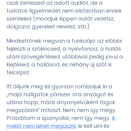
csak beteszed az adott audiót, de a
tudatos figyelmedet nem elsősorban ennek
szenteled (mondjuk éppen autót vezetsz,
dolgozol, gyereket nevelsz, stb.).
Mindkettőnek megvan a funkciója: az előbbi
fejleszti a szókincsed, a nyelvtanod, a hallás
utáni szövegértésed, utóbbival pedig javul a
kiejtésed, a hallásod, és néhány új szót is
felcsípsz.
Itt álljunk meg és gyorsan romboljuk le a
„majd hallgatok párezer óra anyagot és
utána hopp, máris anyanyelvűként fogok
megszólalni” mítoszt. Nem, nem így megy.
Próbáltam a spanyollal, nem így megy.
A
melót nem lehet megúszni
, le kell ülni és