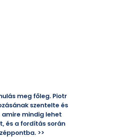
ulás meg főleg. Piotr
ozásának szentelte és
 amire mindig lehet
 és a fordítás során
özéppontba. >>