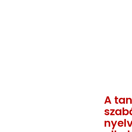
A ta
szab
nyel