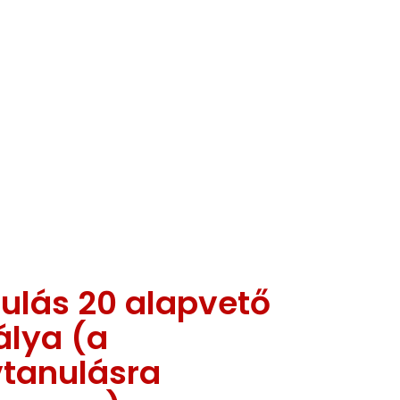
nulás 20 alapvető
álya (a
vtanulásra