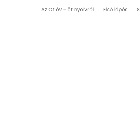
Az Öt év – öt nyelvről
Első lépés
S